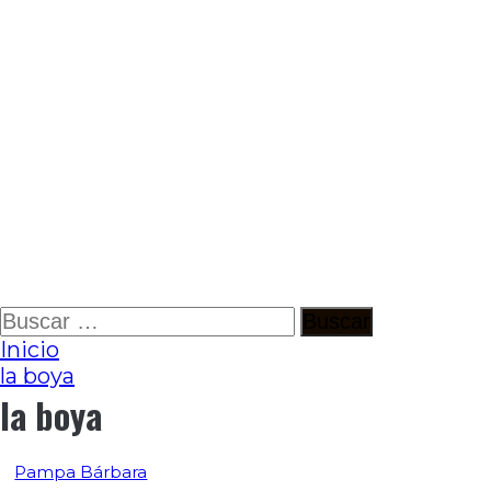
Ir
Buscar:
al
Inicio
contenido
la boya
la boya
Pampa Bárbara