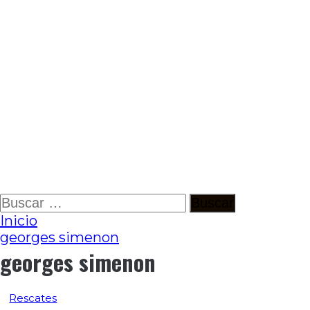
Ir
Buscar:
al
Inicio
contenido
georges simenon
georges simenon
Rescates