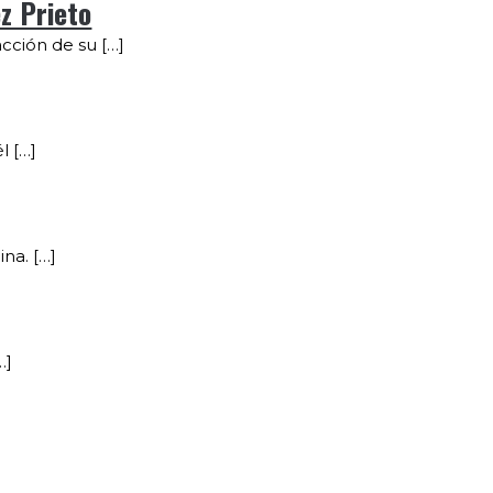
z Prieto
cción de su […]
l […]
na. […]
…]