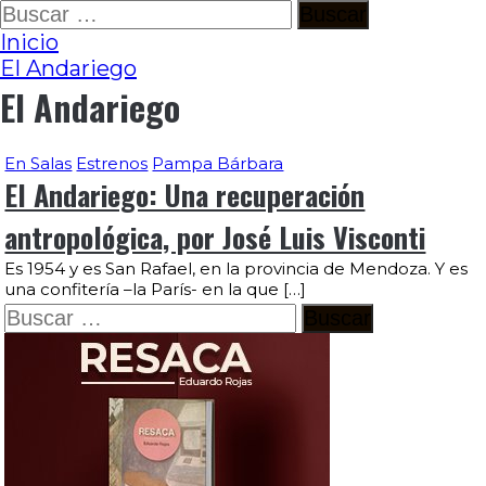
Ir
Buscar:
al
Inicio
contenido
El Andariego
El Andariego
En Salas
Estrenos
Pampa Bárbara
El Andariego: Una recuperación
antropológica, por José Luis Visconti
Es 1954 y es San Rafael, en la provincia de Mendoza. Y es
una confitería –la París- en la que […]
Buscar: