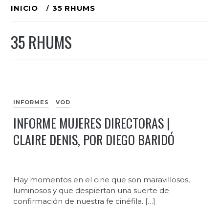
Ir
INICIO
35 RHUMS
al
35 RHUMS
contenido
INFORMES
VOD
INFORME MUJERES DIRECTORAS |
CLAIRE DENIS, POR DIEGO BARIDÓ
Hay momentos en el cine que son maravillosos,
luminosos y que despiertan una suerte de
confirmación de nuestra fe cinéfila. […]