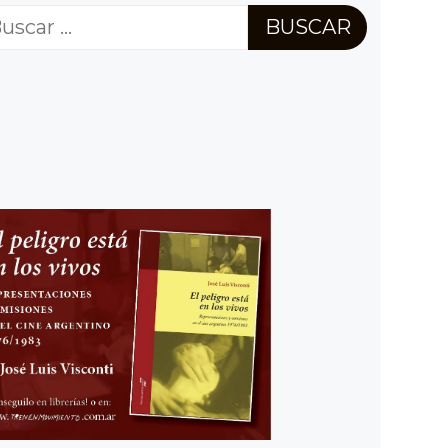
scar: