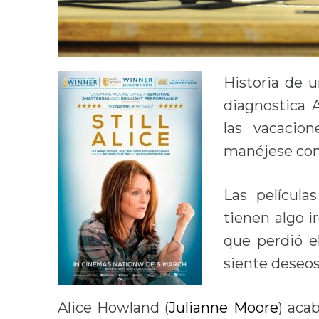
Historia de u
diagnostica 
las vacacio
manéjese con
Las películ
tienen algo i
que perdió e
siente deseos
Alice Howland (
Julianne Moore
) aca