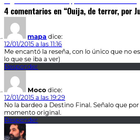
anterior:
Entrada
Siguiente
Sin control, por Marcelo Acevedo
de
siguiente:
4 comentarios en “
Ouija, de terror, por 
entradas
mapa
dice:
12/01/2015 a las 11:16
Me encantó la reseña, con lo único que no e
lo que se iba a ver)
Responder
Moco
dice:
12/01/2015 a las 19:29
No la bardeo a Destino Final. Señalo que por
momento original.
Responder