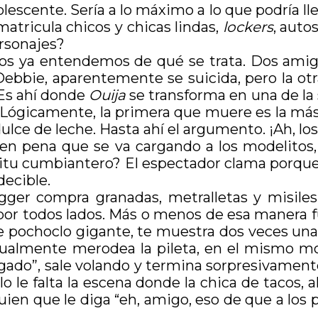
lescente. Sería a lo máximo a lo que podría ll
atricula chicos y chicas lindas,
lockers
, auto
ersonajes?
s ya entendemos de qué se trata. Dos amigui
 Debbie, aparentemente se suicida, pero la ot
 Es ahí donde
Ouija
se transforma en una de la
 Lógicamente, la primera que muere es la más 
ulce de leche. Hasta ahí el argumento. ¡Ah, los
a en pena que se va cargando a los modelitos
ritu cumbiantero? El espectador clama porque 
decible.
gger compra granadas, metralletas y misiles
por todos lados. Más o menos de esa manera func
ste pochoclo gigante, te muestra dos veces una
sualmente merodea la pileta, en el mismo mo
gado”, sale volando y termina sorpresivamen
lo le falta la escena donde la chica de tacos, 
guien que le diga “eh, amigo, eso de que a los 