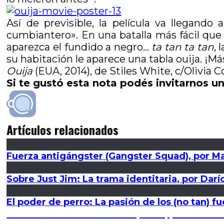
Así de previsible, la película va llegand
cumbiantero». En una batalla más fácil que 
aparezca el fundido a negro…
ta tan ta tan
, 
su habitación le aparece una tabla ouija. ¡Má
Ouija
(EUA, 2014), de Stiles White, c/Olivia 
Si te gustó esta nota podés invitarnos un
Artículos relacionados
Fuerza antigángster (Gangster Squad), por M
Sobre Just Jim: La trama identitaria, por Dar
El poder de perro: La pasión de los (no tan) 
Navegación
Entrada
Anterior
En el nombre del padre, por Paola