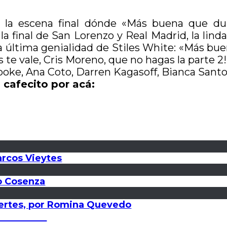
o a la escena final dónde «Más buena que du
la final de San Lorenzo y Real Madrid, la lind
la última genialidad de Stiles White: «Más bu
s te vale, Cris Moreno, que no hagas la parte 2!
Cooke, Ana Coto, Darren Kagasoff, Bianca Santo
 cafecito por acá:
arcos Vieytes
ío Cosenza
fuertes, por Romina Quevedo
 Menéndez