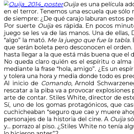
Ouija
es una película ado
en el terror. Tenemos una escuela que sólo m
de siempre: ¿De qué carajo laburan estos p
Por suerte
Ouija
es rápida. En pocos minuto
juego se les va de las manos. Una de ellas,
“algo” la mató.
Me la juego que fue la tabla
.
que serán boleta pero desconocen el orden.
hasta llegar a la que está más buena que el d
No queda claro quién es el espíritu o alm
mediante la frase “hola, amigo”. ¿Es un espí
y tolera una hora y media donde todo es pre
Al inicio de
Comando
, Arnold Schwarzene
rescatar a la piba va a provocar explosiones 
arte de contar. Stiles White, director de e
Sí, uno de los gomas protagónicos, que ca
cuchicheaban “seguro que cae y muere aho
personajes de la historia del cine. A
Ouija
só
y… porrazo al piso. ¿Stiles White no tenía al
lo hicieron antes”?