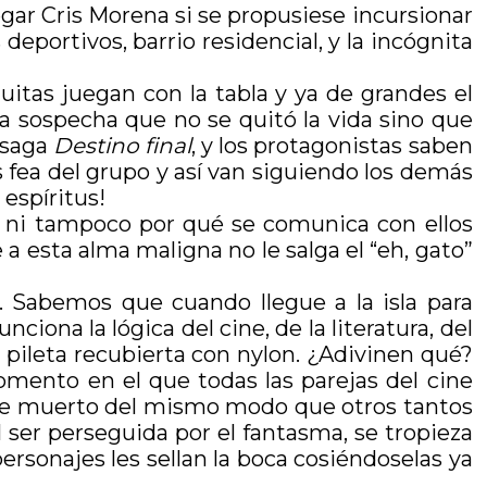
egar Cris Morena si se propusiese incursionar
s deportivos, barrio residencial, y la incógnita
tas juegan con la tabla y ya de grandes el
ra sospecha que no se quitó la vida sino que
 saga
Destino final
, y los protagonistas saben
fea del grupo y así van siguiendo los demás
 espíritus!
, ni tampoco por qué se comunica con ellos
a esta alma maligna no le salga el “eh, gato”
. Sabemos que cuando llegue a la isla para
iona la lógica del cine, de la literatura, del
 pileta recubierta con nylon. ¿Adivinen qué?
mento en el que todas las parejas del cine
te muerto del mismo modo que otros tantos
al ser perseguida por el fantasma, se tropieza
personajes les sellan la boca cosiéndoselas ya