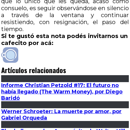
que lo único que les queda, acaso como
consuelo, es seguir observándose en silencio
a través de la ventana y continuar
resistiendo, con resignación, el paso del
tiempo.
Si te gustó esta nota podés invitarnos un
cafecito por acá:
Artículos relacionados
Informe Christian Petzold #17: El futuro no
había llegado (The Warm Money), por Diego
Baridó
Werner Schroeter: La muerte por amor, por
Gabriel Orqueda