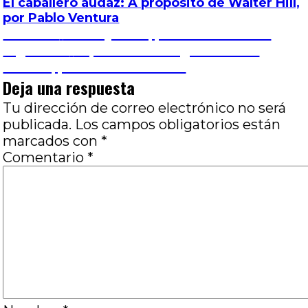
El caballero audaz: A propósito de Walter Hill,
por Pablo Ventura
Navegación
Entrada
Anterior
Joven y bella, por Mauro Zanier
anterior:
Entrada
Siguiente
El patrón: Radiografía de un
de
siguiente:
crimen, por Hernán Gómez
Deja una respuesta
entradas
Tu dirección de correo electrónico no será
publicada.
Los campos obligatorios están
marcados con
*
Comentario
*