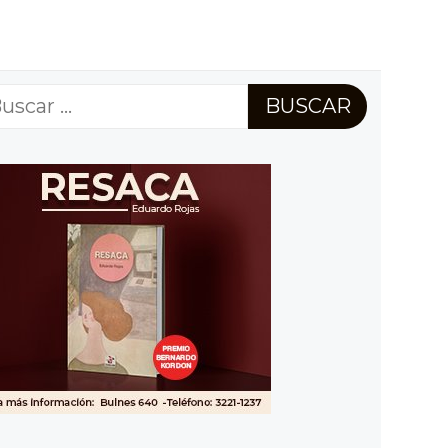
scar: