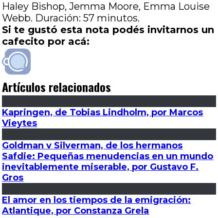
Haley Bishop, Jemma Moore, Emma Louise
Webb. Duración: 57 minutos.
Si te gustó esta nota podés invitarnos un
cafecito por acá:
Artículos relacionados
Kapringen, de Tobias Lindholm, por Marcos
Vieytes
Goldman v Silverman, de los hermanos
Safdie: Pequeñas menudencias en un mundo
inevitablemente miserable, por Gustavo F.
Gros
El amor en los tiempos de la emigración:
Atlantique, por Constanza Grela