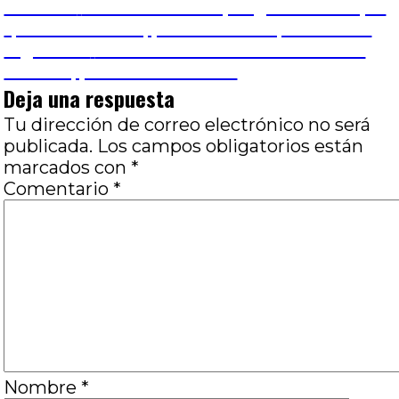
Navegación
Entrada
Anterior
El cinismo de la posguerra: El espía
anterior:
que vino del frío, por Paula Vazquez Prieto
de
Entrada
Siguiente
Corazón loco: El lado oscuro del
siguiente:
corazón, por Pablo Ventura
entradas
Deja una respuesta
Tu dirección de correo electrónico no será
publicada.
Los campos obligatorios están
marcados con
*
Comentario
*
Nombre
*