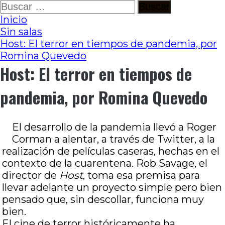
Ir
Buscar:
al
Inicio
contenido
Sin salas
Host: El terror en tiempos de pandemia, por
Romina Quevedo
Host: El terror en tiempos de
pandemia, por Romina Quevedo
El desarrollo de la pandemia llevó a Roger
Corman a alentar, a través de Twitter, a la
realización de películas caseras, hechas en el
contexto de la cuarentena. Rob Savage, el
director de
Host
, toma esa premisa para
llevar adelante un proyecto simple pero bien
pensado que, sin descollar, funciona muy
bien.
El cine de terror históricamente ha