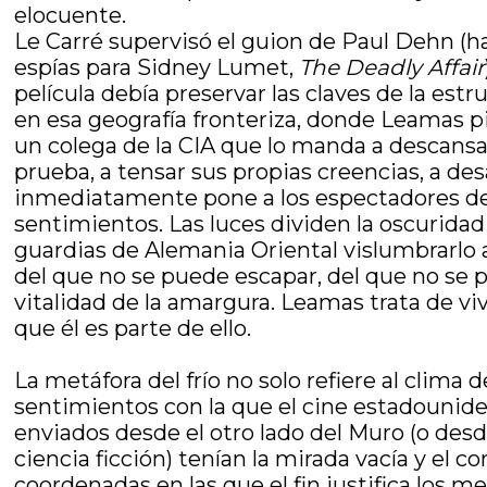
elocuente.
Le Carré supervisó el guion de Paul Dehn (h
espías para Sidney Lumet,
The Deadly Affair
película debía preservar las claves de la estr
en esa geografía fronteriza, donde Leamas p
un colega de la CIA que lo manda a descansa
prueba, a tensar sus propias creencias, a de
inmediatamente pone a los espectadores de
sentimientos. Las luces dividen la oscurida
guardias de Alemania Oriental vislumbrarlo a l
del que no se puede escapar, del que no se p
vitalidad de la amargura. Leamas trata de v
que él es parte de ello.
La metáfora del frío no solo refiere al clima
sentimientos con la que el cine estadounid
enviados desde el otro lado del Muro (o desd
ciencia ficción) tenían la mirada vacía y el
coordenadas en las que el fin justifica los m