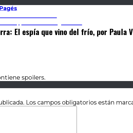
 Pagés
por Victoria Lencina
andemia, por Romina Quevedo
rra: El espía que vino del frío, por Paula 
ntiene spoilers.
ublicada.
Los campos obligatorios están mar