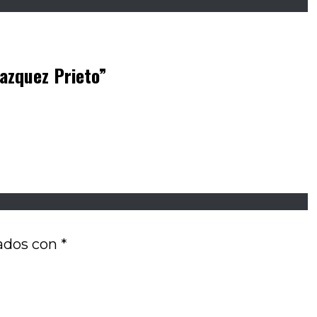
Vazquez Prieto
”
cados con
*