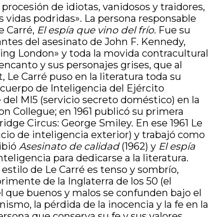
procesión de idiotas, vanidosos y traidores,
us vidas podridas». La persona responsable
e Carré,
El espía que vino del frío
. Fue su
 antes del asesinato de John F. Kennedy,
nging London» y toda la movida contracultural
ncanto y sus personajes grises, que al
 Le Carré puso en la literatura toda su
cuerpo de Inteligencia del Ejército
del MI5 (servicio secreto doméstico) en la
on Collegue; en 1961 publicó su primera
ridge Circus: George Smiley. En ese 1961 Le
cio de inteligencia exterior) y trabajó como
ribió
Asesinato de calidad
(1962) y
El espía
nteligencia para dedicarse a la literatura.
 estilo de Le Carré es tenso y sombrío,
rimente de la Inglaterra de los 50 (el
 el que buenos y malos se confunden bajo el
mo, la pérdida de la inocencia y la fe en la
ersona que conserva su fe y sus valores,