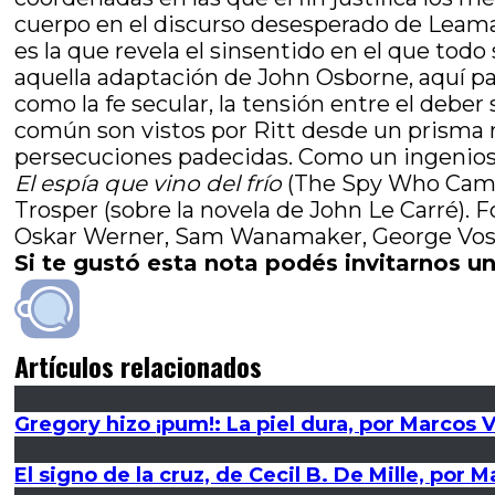
cuerpo en el discurso desesperado de Leamas 
es la que revela el sinsentido en el que tod
aquella adaptación de John Osborne, aquí p
como la fe secular, la tensión entre el deber 
común son vistos por Ritt desde un prisma 
persecuciones padecidas. Como un ingenioso 
El espía que vino del frío
(The Spy Who Came I
Trosper (sobre la novela de John Le Carré). 
Oskar Werner, Sam Wanamaker, George Vosko
Si te gustó esta nota podés invitarnos un
Artículos relacionados
Gregory hizo ¡pum!: La piel dura, por Marcos 
El signo de la cruz, de Cecil B. De Mille, por 