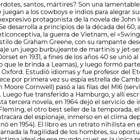
rdotes, santos, mártires? Son una lamentable 
 juegan a los cowboys e indios para alegrar s
nexpresivo protagonista de la novela de John l
Se desarrolla a principios de la década del 60,
 anticonceptiva, la guerra de Vietnam, el «Swi
stilo de Graham Greene, con su rampante dese
je un juego burbujeante de martinis y jet-set,
set en 1931, a fines de los años 40 se unió al 
 que le brinda a Leamas), y luego formó parte 
Oxford. Estudió idiomas y fue profesor del Et
ece por primera vez su espía estrella de Camb
oore Cornwell) pasó a las filas del MI6 (servi
 Luego fue transferido a Hamburgo, y allí esc
ta tercera novela, en 1964 dejó el servicio de i
Fleming, el otro best seller de la temporada, el
ntracara del espionaje, inmerso en el clima dep
 en 1954). El libro es un retrato nihilista en
ada la fragilidad de los hombres, su oportunis
víctima ideal de ese mundo cruel: es la única p