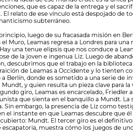
nciones, que es capaz de la entrega y el sacrifi
 El relato de ese vínculo está despojado de t
omanticismo subterráneo.
 principio, luego de su fracasada misión en Be
as el Muro, Leamas regresa a Londres para una
. Hay una tenue elipsis que nos conduce a Le
ose de la joven e ingenua Liz. Luego de abando
, descubrimos que el trabajo en la biblioteca 
raición de Leamas a Occidente y lo tienten con 
 a Berlín, donde es sometido a una serie de i
a Mundt, y quien resulta un pieza clave para l
gundo giro, Leamas es encarcelado, Friedler a
nista que sienta en el banquillo a Mundt. La
. Sin embargo, la presencia de Liz como testi
en el instante en que Leamas descubre que él 
bierto: Mundt. El tercer giro es el definitivo:
e escapatoria, muestra cómo los juegos de uno 