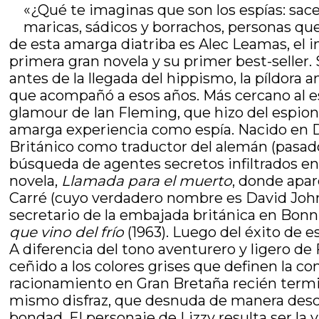
«¿Qué te imaginas que son los espías: sace
maricas, sádicos y borrachos, personas que
de esta amarga diatriba es Alec Leamas, el i
primera gran novela y su primer best-seller. 
antes de la llegada del hippismo, la píldora
que acompañó a esos años. Más cercano al e
glamour de Ian Fleming, que hizo del espiona
amarga experiencia como espía. Nacido en Dor
Británico como traductor del alemán (pasado
búsqueda de agentes secretos infiltrados en 
novela,
Llamada para el muerto
, donde apar
Carré (cuyo verdadero nombre es David John M
secretario de la embajada británica en Bonn.
que vino del frío
(1963). Luego del éxito de es
A diferencia del tono aventurero y ligero de 
ceñido a los colores grises que definen la co
racionamiento en Gran Bretaña recién terminó
mismo disfraz, que desnuda de manera descarn
bondad. El personaje de Lizzy resulta ser la 