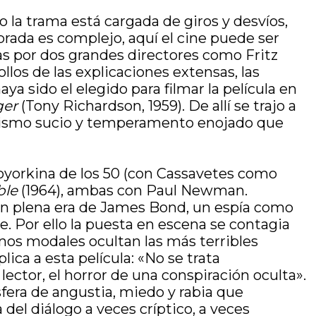
llo la trama está cargada de giros y desvíos,
brada es complejo, aquí el cine puede ser
tas por dos grandes directores como Fritz
llos de las explicaciones extensas, las
ya sido el elegido para filmar la película en
ger
(Tony Richardson, 1959). De allí se trajo a
realismo sucio y temperamento enojado que
eoyorkina de los 50 (con Cassavetes como
ble
(1964), ambas con Paul Newman.
 en plena era de James Bond, un espía como
. Por ello la puesta en escena se contagia
uenos modales ocultan las más terribles
ca a esta película: «No se trata
ctor, el horror de una conspiración oculta».
fera de angustia, miedo y rabia que
del diálogo a veces críptico, a veces