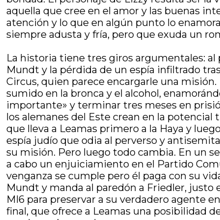
aquella que cree en el amor y las buenas inte
atención y lo que en algún punto lo enamora.
siempre adusta y fría, pero que exuda un r
La historia tiene tres giros argumentales: al
Mundt y la pérdida de un espía infiltrado tr
Circus, quien parece encargarle una misión
sumido en la bronca y el alcohol, enamoránd
importante» y terminar tres meses en prisión
los alemanes del Este crean en la potencial t
que lleva a Leamas primero a la Haya y luego
espía judío que odia al perverso y antisemit
su misión. Pero luego todo cambia. En un se
a cabo un enjuiciamiento en el Partido Comu
venganza se cumple pero él paga con su vida
Mundt y manda al paredón a Friedler, justo 
MI6 para preservar a su verdadero agente encu
final, que ofrece a Leamas una posibilidad d