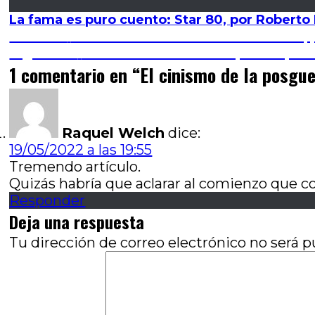
La fama es puro cuento: Star 80, por Roberto
Navegación
Entrada
Anterior
Duelo de la tierra amada: Siembra, 
anterior:
Entrada
Siguiente
Host: El terror en tiempos de p
de
siguiente:
1 comentario en “
El cinismo de la posgue
entradas
Raquel Welch
dice:
19/05/2022 a las 19:55
Tremendo artículo.
Quizás habría que aclarar al comienzo que co
Responder
Deja una respuesta
Tu dirección de correo electrónico no será p