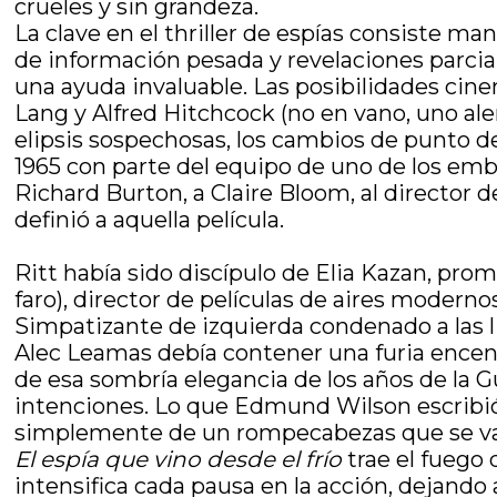
crueles y sin grandeza.
La clave en el thriller de espías consiste mant
de información pesada y revelaciones parcial
una ayuda invaluable. Las posibilidades cine
Lang y Alfred Hitchcock (no en vano, uno alem
elipsis sospechosas, los cambios de punto de 
1965 con parte del equipo de uno de los embl
Richard Burton, a Claire Bloom, al director
definió a aquella película.
Ritt había sido discípulo de Elia Kazan, pr
faro), director de películas de aires moder
Simpatizante de izquierda condenado a las 
Alec Leamas debía contener una furia encend
de esa sombría elegancia de los años de la Gu
intenciones. Lo que Edmund Wilson escribió 
simplemente de un rompecabezas que se va ar
El espía que vino desde el frío
trae el fuego 
intensifica cada pausa en la acción, dejando