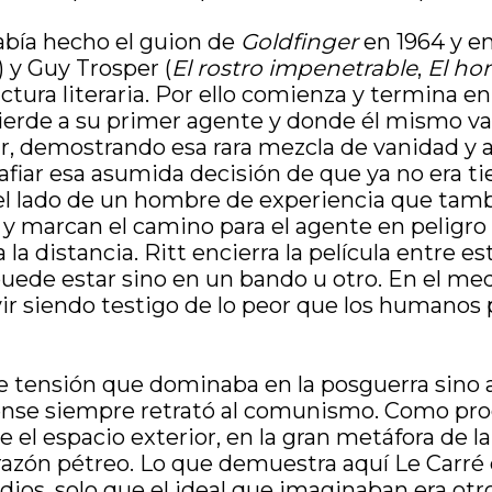
abía hecho el guion de
Goldfinger
en 1964 y en
) y Guy Trosper (
El rostro impenetrable
,
El ho
uctura literaria. Por ello comienza y termina en
ierde a su primer agente y donde él mismo va a
r, demostrando esa rara mezcla de vanidad y au
safiar esa asumida decisión de que ya no era t
l lado de un hombre de experiencia que tambi
d y marcan el camino para el agente en peligr
a distancia. Ritt encierra la película entre est
uede estar sino en un bando u otro. En el medi
ivir siendo testigo de lo peor que los humanos
 de tensión que dominaba en la posguerra sino 
ense siempre retrató al comunismo. Como pro
e el espacio exterior, en la gran metáfora de 
 corazón pétreo. Lo que demuestra aquí Le Car
edios, solo que el ideal que imaginaban era otr