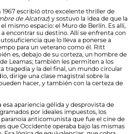
 1967 escribió otro excelente thriller de
mbre de Alcatraz
) y sostuvo la idea de que la
 el mismo espacio: el Muro de Berlín. Es allí,
 encontrar su destino. Allí se enfrenta con
tosuficiencia que lo lleva a ponerse a
iempo para un veterano como él. Ritt
én es, debajo de su corteza, un hombre de
o de Leamas; también les permiten a los
a tragedia y la del final, un mundo circular
o, dirige una clase magistral sobre la
 pueden hacer, y también con la certeza de
a esa apariencia gélida y desprovista de
gramados por ideales impuestos, los
la paranoia anticomunista que fue el cine de
ré es que Occidente operaba bajo las mismas
o. Esa lógica de equivalencias, que cobra