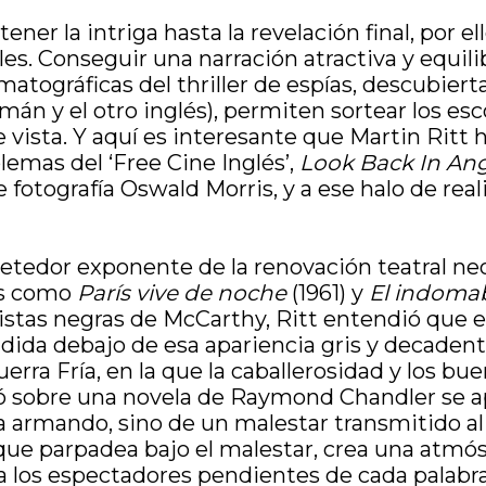
ener la intriga hasta la revelación final, por e
es. Conseguir una narración atractiva y equili
matográficas del thriller de espías, descubier
án y el otro inglés), permiten sortear los esco
vista. Y aquí es interesante que Martin Ritt ha
emas del ‘Free Cine Inglés’,
Look Back In An
 de fotografía Oswald Morris, y a ese halo de 
ometedor exponente de la renovación teatral n
nos como
París vive de noche
(1961) y
El indoma
listas negras de McCarthy, Ritt entendió que
ida debajo de esa apariencia gris y decadente
erra Fría, en la que la caballerosidad y los b
sobre una novela de Raymond Chandler se apli
mando, sino de un malestar transmitido al le
que parpadea bajo el malestar, crea una atmós
 a los espectadores pendientes de cada palabra 