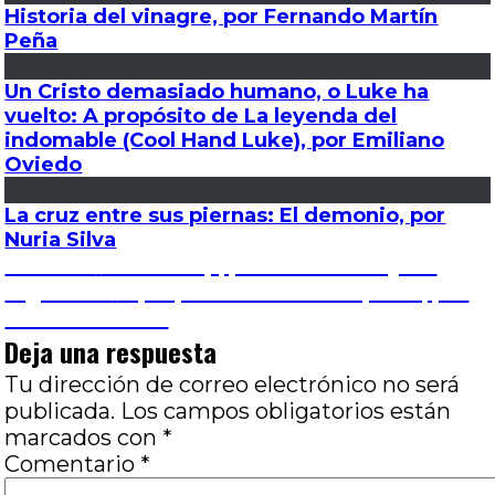
Historia del vinagre, por Fernando Martín
Peña
Un Cristo demasiado humano, o Luke ha
vuelto: A propósito de La leyenda del
indomable (Cool Hand Luke), por Emiliano
Oviedo
La cruz entre sus piernas: El demonio, por
Nuria Silva
Navegación
Entrada
Anterior
Starred Up, por Marcos Vieytes
anterior:
Entrada
Siguiente
A propósito de Dos disparos, por
de
siguiente:
Hernán Gómez
Deja una respuesta
entradas
Tu dirección de correo electrónico no será
publicada.
Los campos obligatorios están
marcados con
*
Comentario
*