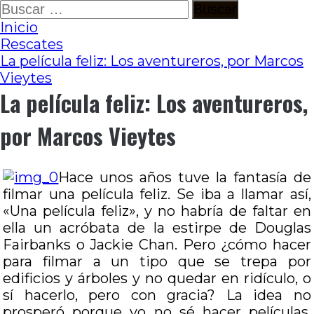
Ir
Buscar:
al
Inicio
contenido
Rescates
La película feliz: Los aventureros, por Marcos
Vieytes
La película feliz: Los aventureros,
por Marcos Vieytes
Hace unos años tuve la fantasía de
filmar una película feliz. Se iba a llamar así,
«Una película feliz», y no habría de faltar en
ella un acróbata de la estirpe de Douglas
Fairbanks o Jackie Chan. Pero ¿cómo hacer
para filmar a un tipo que se trepa por
edificios y árboles y no quedar en ridículo, o
sí hacerlo, pero con gracia? La idea no
prosperó porque yo no sé hacer películas,