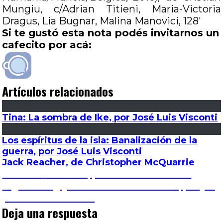
Mungiu, c/Adrian Titieni, Maria-Victoria
Dragus, Lia Bugnar, Malina Manovici, 128′
Si te gustó esta nota podés invitarnos un
cafecito por acá:
Artículos relacionados
Tina: La sombra de Ike, por José Luis Visconti
Los espíritus de la isla: Banalización de la
guerra, por José Luis Visconti
Jack Reacher, de Christopher McQuarrie
Navegación
Entrada
Anterior
Pinamar, por Manuel Andrade
anterior:
Entrada
Siguiente
¿Qué ves cuando me ves?, ¡Huye!,
de
siguiente:
por Hernán Gómez
Deja una respuesta
entradas