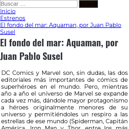
Ir
Buscar:
al
Inicio
contenido
Estrenos
El fondo del mar: Aquaman, por Juan Pablo
Susel
El fondo del mar: Aquaman, por
Juan Pablo Susel
DC Comics y Marvel son, sin dudas, las dos
editoriales más importantes de cómics de
superhéroes en el mundo. Pero, mientras
año a año el universo de Marvel se expande
cada vez más, dándole mayor protagonismo
a héroes originalmente menores de su
universo y permitiéndoles un respiro a las
estrellas de ese mundo (Spiderman, Capitán
América, Iron Man y Thor, entre los más