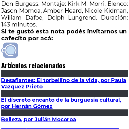
Don Burgess. Montaje: Kirk M. Morri. Elenco:
Jason Momoa, Amber Heard, Nicole Kidman,
Wiliam Dafoe, Dolph Lungrend. Duración:
143 minutos.
Si te gustó esta nota podés invitarnos un
cafecito por acá:
Artículos relacionados
Desafiantes: El torbellino de la vida, por Paula
Vazquez Prieto
El discreto encanto de la burguesía cultural,
por Hernán Gómez
Belleza, por Julián Mocoroa
Navegación
Entrada
Anterior
Informe 50° aniversario #11: 2001: