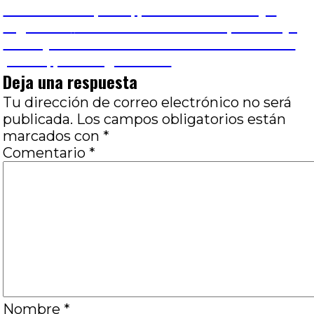
anterior:
Odisea del espacio, por C. Adrián Muoyo
de
Entrada
Siguiente
Cuando el mundo tira para abajo,
siguiente:
es mejor no estar atado a nada: Mochila de
entradas
plomo, por Diego Baridó
Deja una respuesta
Tu dirección de correo electrónico no será
publicada.
Los campos obligatorios están
marcados con
*
Comentario
*
Nombre
*