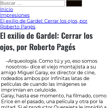
Ir
Buscar:
al
Inicio
contenido
Impresiones
El exilio de Gardel: Cerrar los ojos, por
Roberto Pagés
El exilio de Gardel: Cerrar los
ojos, por Roberto Pagés
–Arqueología. Como tú y yo, eso somos
nosotros– dice el viejo montajista a su
amigo Miguel Garay, ex director de cine,
rodeados ambos por infinitas latas de
películas de cuando las imágenes se
imprimían en celuloide.
Garay, hasta ese momento, ha filmado, como
Erice en el pasado, una película y otra por la
mitad. Si el productor Querejeta le impidió a