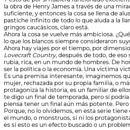
la obra de Henry James a través de una mirad
suficiente, y entonces la cosa se llena de alusi
pastiche infinito de todo lo que aluda a la l
gringos caucásicos, claro está.
Ahora la cosa se vuelve más ambiciosa. ¿Qué 
lo que los blancos siempre consideraron suyo: 
Ahora hay viajes por el tiempo, por dimensi
Lovecraft Country
, después de todo, de eso 
rubia, rica, en un mundo de hombres. De h
ser la política o la economía. Una víctima vic
Es una premisa interesante, imaginemos que 
mujer, rechazada por su propia familia, o má
protagoniza la historia, es un familiar de el
te digo un final de temporada, pero sí podrí
piensa tener un final aún más potente. Pero 
Porque, no lo olvidemos, en esta serie tien
el mundo, o monstruos, si ni los protagonis
es si esto es un efecto buscado o un problema