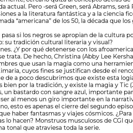
a actual. Pero -será Green, será Abrams, será 
ones a la literatura fantástica y a la ciencia fic
lamada “americana” de los 50, la década que lo
pasa si los negros se apropian de la cultura p
su tradición cultural literaria y visual?
ones. ¿Y por qué detenerse con los afroameric
se trata. De hecho, Christina (Abby Lee Kersha
ombres que usan la magia como una herramie
timaria, cuyos fines se justifican desde el renco
de a poco descubrimos que existe esta logia 
s bien por la tradición, y existe la magia y T
los, un bastardo con sangre azul, importante p
a ser al menos un giro importante en la narrati
no, esto es apenas el cierre del segundo episo
e que haber fantasmas y viajes cósmicos. ¿Pa
tas lo hacen? Monstruos musculosos de CGI que 
 tonal que atraviesa toda la serie.