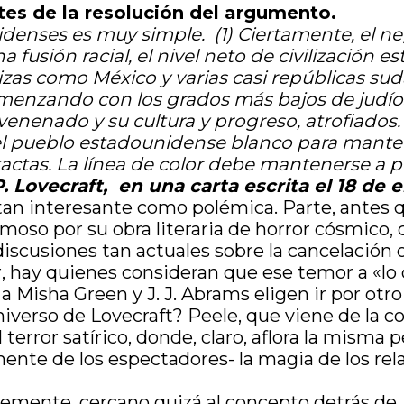
tes de la resolución del argumento.
nidenses es muy simple.
(1) Ciertamente, el n
una fusión racial, el nivel neto de civilización
as como México y varias casi repúblicas su
, comenzando con los grados más bajos de judí
venenado y su cultura y progreso, atrofiados.
l pueblo estadounidense blanco para manten
tactas.
La línea de color debe mantenerse a pe
P. Lovecraft, en una carta escrita el 18 de 
tan interesante como polémica. Parte, antes q
moso por su obra literaria de horror cósmico
s discusiones tan actuales sobre la cancelación 
r, hay quienes consideran que ese temor a «lo o
 Misha Green y J. J. Abrams eligen ir por otro
iverso de Lovecraft? Peele, que viene de la co
error satírico, donde, claro, aflora la misma p
mente de los espectadores- la magia de los rela
ntemente, cercano quizá al concepto detrás de