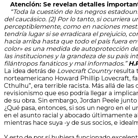
Atención: Se revelan detalles importan
“Toda la cuestión de los negros estadou
del caucásico.
(2) Por lo tanto, si ocurriera 
perceptiblemente, como en naciones mestiz
tendría lugar si se erradicara el prejuicio
hacia arriba hasta que todo el país fuera en
color» es una medida de autoprotección de
las instituciones y la grandeza de su país in
filántropos fanáticos y mal informados.”
H.
La idea detrás de
Lovecraft Country
resulta 
norteamericano Howard Phillip Lovecraft, fa
Cthulhu”, era terrible racista. Más allá de la
revisionismo que eso podría llegar a implica
de su obra. Sin embargo, Jordan Peele junto a
¿Qué pasa, entonces, si sos un negro en el un
en el asunto racial y abocado últimamente al t
mientras hace suya -y de sus socios, e ideal
Y esto de por sí hubiera funcionado excele