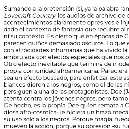
Sumando a la pretensión (sí, ya la palabra 
Lovecraft Country
: los audios de archivo de
acontecimientos claramente opresivos e inju
dado el contexto de fantasía que recubre al 
ni su contexto. Es cierto que en épocas de
parecen guiños demasiado oscuros. Lo que e
con atrocidades inhumanas que ha vivido la
embrujada con efectos especiales que nos 
Otro efecto inevitable que termina de modela
propia comunidad afroamericana. Pareciera qu
sea un efecto buscado, para enfatizar este a
blancos dieron a los negros, como el de las
persiguen a una de las protagonistas, Dee (J
atenta contra los jóvenes negros, pero tam
De hecho, es la propia Dee quien remata a C
diosa afro-cósmica- le hiciera un brazo mecá
su uso solo a los negros. Porque magia, fuego
mueven la acción, porque su opresión -su fue