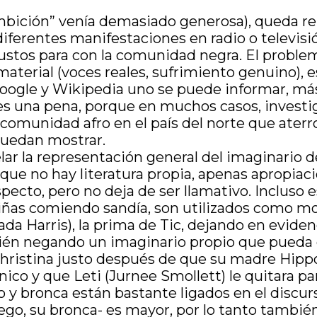
“ambición” venía demasiado generosa), queda r
 diferentes manifestaciones en radio o televi
stos para con la comunidad negra. El problem
material (voces reales, sufrimiento genuino), 
 Google y Wikipedia uno se puede informar, m
s una pena, porque en muchos casos, investig
 comunidad afro en el país del norte que ater
puedan mostrar.
r la representación general del imaginario de 
e no hay literatura propia, apenas apropiacio
specto, pero no deja de ser llamativo. Incluso
 niñas comiendo sandía, son utilizados como m
ada Harris), la prima de Tic, dejando en evid
bién negando un imaginario propio que pueda 
hristina justo después de que su madre Hippol
nico y que Leti (Jurnee Smollett) le quitara pa
 y bronca están bastante ligados en el discurs
go, su bronca- es mayor, por lo tanto también