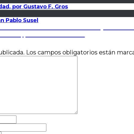
ridad, por Gustavo F. Gros
n Pablo Susel
a irreverencia: Auto-retrato de la hija obedien
manente, por Juan Pablo Susel
ublicada.
Los campos obligatorios están mar