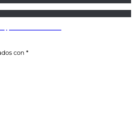
te, por Carla Leonardi
cados con
*