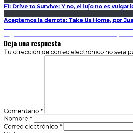
F1: Drive to Survive: Y no, el lujo no es vulga
Aceptemos la derrota: Take Us Home, por Jua
Navegación
Entrada
Anterior
De la devota obediencia a la liberad
anterior:
Entrada
Siguiente
La banalidad del mal: Planta per
de
siguiente:
Deja una respuesta
entradas
Tu dirección de correo electrónico no será p
Comentario
*
Nombre
*
Correo electrónico
*