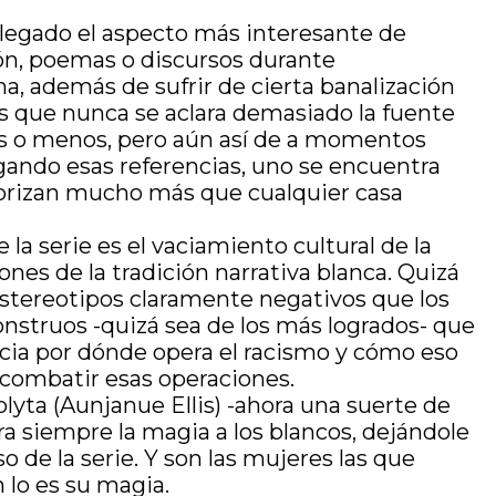
elegado el aspecto más interesante de
sión, poemas o discursos durante
a, además de sufrir de cierta banalización
es que nunca se aclara demasiado la fuente
ás o menos, pero aún así de a momentos
ando esas referencias, uno se encuentra
rorizan mucho más que cualquier casa
la serie es el vaciamiento cultural de la
nes de la tradición narrativa blanca. Quizá
 estereotipos claramente negativos que los
onstruos -quizá sea de los más logrados- que
encia por dónde opera el racismo y cómo eso
combatir esas operaciones.
yta (Aunjanue Ellis) -ahora una suerte de
ra siempre la magia a los blancos, dejándole
o de la serie. Y son las mujeres las que
 lo es su magia.