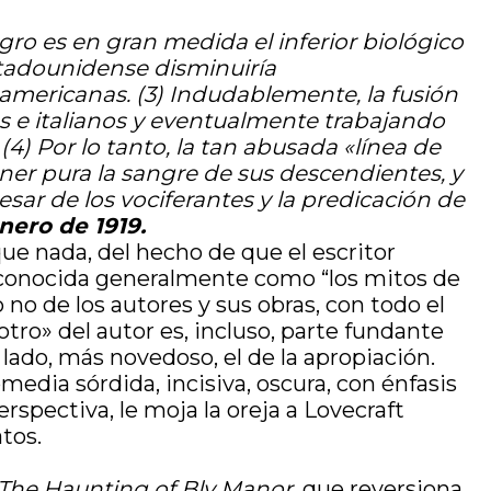
egro es en gran medida el inferior biológico
 estadounidense disminuiría
damericanas.
(3) Indudablemente, la fusión
os e italianos y eventualmente trabajando
(4) Por lo tanto, la tan abusada «línea de
er pura la sangre de sus descendientes, y
sar de los vociferantes y la predicación de
enero de 1919.
ue nada, del hecho de que el escritor
, conocida generalmente como “los mitos de
o no de los autores y sus obras, con todo el
tro» del autor es, incluso, parte fundante
 lado, más novedoso, el de la apropiación.
media sórdida, incisiva, oscura, con énfasis
erspectiva, le moja la oreja a Lovecraft
tos.
The Haunting of Bly Manor
, que reversiona