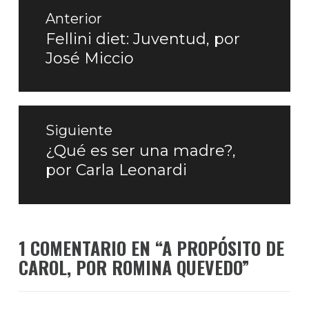
Navegación
de
Anterior
entradas
Fellini diet: Juventud, por
Entrada
José Miccio
anterior:
Siguiente
¿Qué es ser una madre?,
Entrada
por Carla Leonardi
siguiente:
1 COMENTARIO EN “
A PROPÓSITO DE
CAROL, POR ROMINA QUEVEDO
”