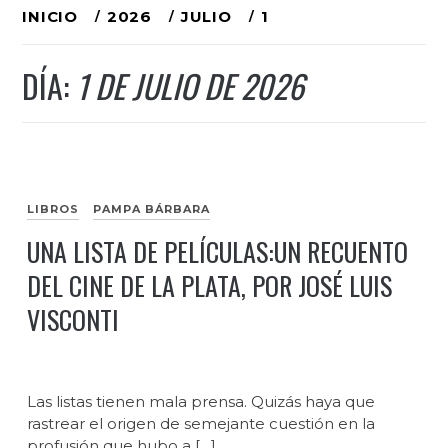
Ir
INICIO
2026
JULIO
1
al
DÍA:
1 DE JULIO DE 2026
contenido
LIBROS
PAMPA BÁRBARA
UNA LISTA DE PELÍCULAS:UN RECUENTO
DEL CINE DE LA PLATA, POR JOSÉ LUIS
VISCONTI
Las listas tienen mala prensa. Quizás haya que
rastrear el origen de semejante cuestión en la
profusión que hubo a […]