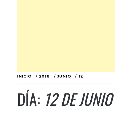
Ir
INICIO
2018
JUNIO
12
al
DÍA:
12 DE JUNIO
contenido