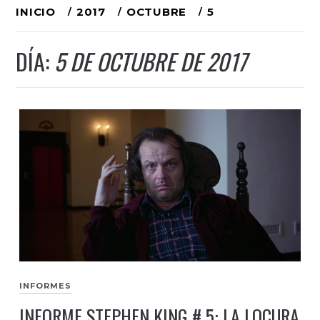
Ir
INICIO
2017
OCTUBRE
5
al
DÍA:
5 DE OCTUBRE DE 2017
contenido
INFORMES
INFORME STEPHEN KING # 5: LA LOCURA