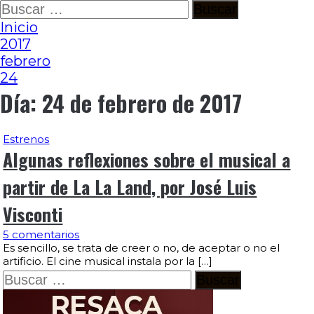
Ir
Buscar:
al
Inicio
contenido
2017
febrero
24
Día:
24 de febrero de 2017
Estrenos
Algunas reflexiones sobre el musical a
partir de La La Land, por José Luis
Visconti
5 comentarios
Es sencillo, se trata de creer o no, de aceptar o no el
artificio. El cine musical instala por la […]
Buscar: