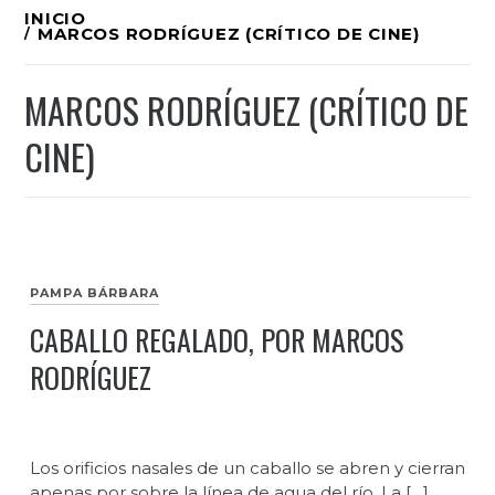
Ir
INICIO
MARCOS RODRÍGUEZ (CRÍTICO DE CINE)
al
contenido
MARCOS RODRÍGUEZ (CRÍTICO DE
CINE)
PAMPA BÁRBARA
CABALLO REGALADO, POR MARCOS
RODRÍGUEZ
Los orificios nasales de un caballo se abren y cierran
apenas por sobre la línea de agua del río. La […]