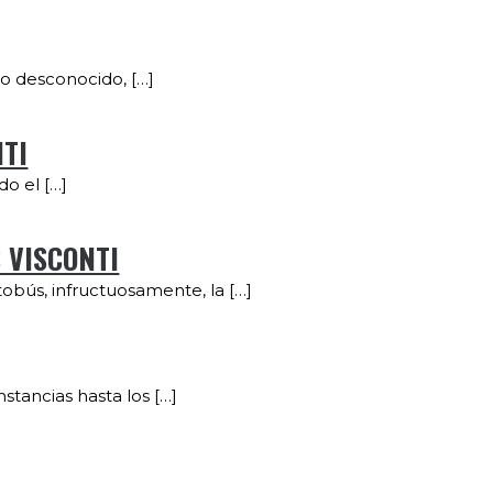
lo desconocido, […]
NTI
o el […]
S VISCONTI
obús, infructuosamente, la […]
tancias hasta los […]