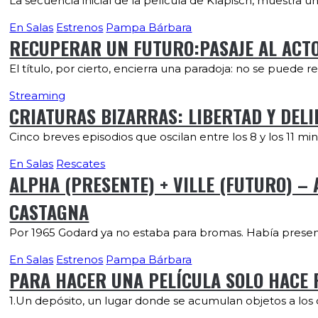
La secuencia inicial de la película de Klapisch, muestra u
En Salas
Estrenos
Pampa Bárbara
RECUPERAR UN FUTURO:PASAJE AL ACTO,
El título, por cierto, encierra una paradoja: no se puede 
Streaming
CRIATURAS BIZARRAS: LIBERTAD Y DELIR
Cinco breves episodios que oscilan entre los 8 y los 11 m
En Salas
Rescates
ALPHA (PRESENTE) + VILLE (FUTURO) –
CASTAGNA
Por 1965 Godard ya no estaba para bromas. Había presenta
En Salas
Estrenos
Pampa Bárbara
PARA HACER UNA PELÍCULA SOLO HACE F
1.Un depósito, un lugar donde se acumulan objetos a lo