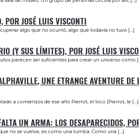
na sala de museo. Un grupo de personas circula por allí, […]
 POR JOSÉ LUIS VISCONTI
recuperar algo que no ocurrió, algo que todavía no tuvo […]
IO (Y SUS LÍMITES), POR JOSÉ LUIS VISC
inutos parecen ser suficientes para crear un universo como [
 ALPHAVILLE, UNE ETRANGE AVENTURE DE 
do a comienzos de ese año Pierrot, el loco (Pierrot, le […]
ALTA UN ARMA: LOS DESAPARECIDOS, POR
s que no se vuelve, es como una tumba. Como una […]