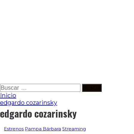
Ir
Buscar:
al
Inicio
contenido
edgardo cozarinsky
edgardo cozarinsky
Estrenos
Pampa Bárbara
Streaming