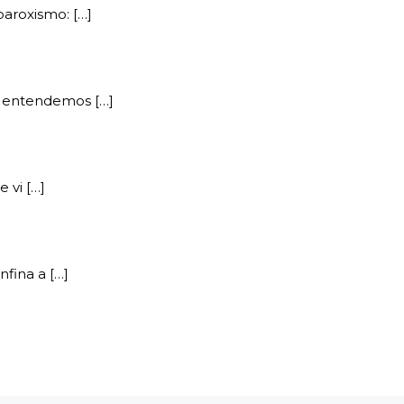
paroxismo: […]
e entendemos […]
 vi […]
nfina a […]