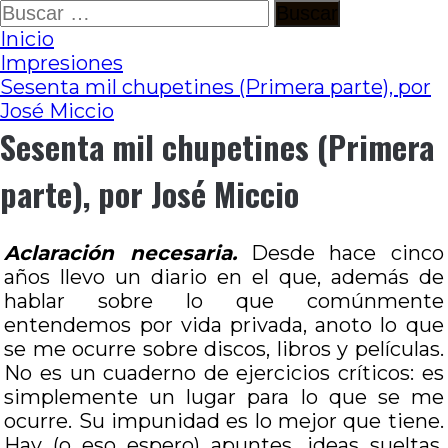
Ir
Buscar:
al
Inicio
contenido
Impresiones
Sesenta mil chupetines (Primera parte), por
José Miccio
Sesenta mil chupetines (Primera
parte), por José Miccio
Aclaración necesaria.
Desde hace cinco
años llevo un diario en el que, además de
hablar sobre lo que comúnmente
entendemos por vida privada, anoto lo que
se me ocurre sobre discos, libros y películas.
No es un cuaderno de ejercicios críticos: es
simplemente un lugar para lo que se me
ocurre. Su impunidad es lo mejor que tiene.
Hay (o eso espero) apuntes, ideas sueltas,