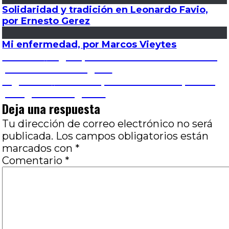
Solidaridad y tradición en Leonardo Favio,
por Ernesto Gerez
Mi enfermedad, por Marcos Vieytes
Navegación
Entrada
Anterior
El gatopardo también es un bicho,
anterior:
por Marcos Rodríguez
de
Entrada
Siguiente
Una interpretación de La patota,
siguiente:
por Ignacio Izaguirre
entradas
Deja una respuesta
Tu dirección de correo electrónico no será
publicada.
Los campos obligatorios están
marcados con
*
Comentario
*