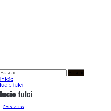
Ir
Buscar:
al
Inicio
contenido
lucio fulci
lucio fulci
Entrevistas