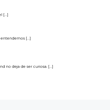
l […]
e entendemos […]
 no deja de ser curiosa. […]