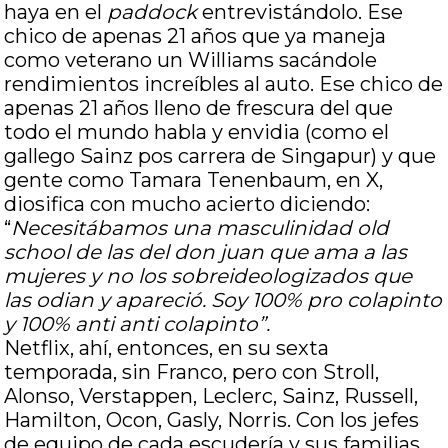
haya en el
paddock
entrevistándolo. Ese
chico de apenas 21 años que ya maneja
como veterano un Williams sacándole
rendimientos increíbles al auto. Ese chico de
apenas 21 años lleno de frescura del que
todo el mundo habla y envidia (como el
gallego Sainz pos carrera de Singapur) y que
gente como Tamara Tenenbaum, en X,
diosifica con mucho acierto diciendo:
“
Necesitábamos una masculinidad old
school de las del don juan que ama a las
mujeres y no los sobreideologizados que
las odian y apareció. Soy 100% pro colapinto
y 100% anti anti colapinto”.
Netflix, ahí, entonces, en su sexta
temporada, sin Franco, pero con Stroll,
Alonso, Verstappen, Leclerc, Sainz, Russell,
Hamilton, Ocon, Gasly, Norris. Con los jefes
de equipo de cada escudería y sus familias.