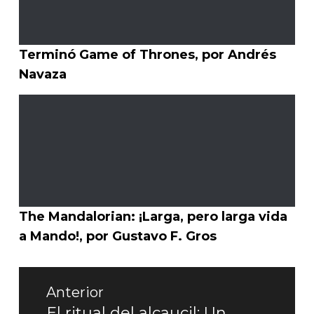
Terminó Game of Thrones, por Andrés
Navaza
The Mandalorian: ¡Larga, pero larga vida
a Mando!, por Gustavo F. Gros
Navegación
Anterior
de
El ritual del alcaucil: Un
Entrada