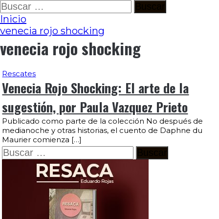
Ir
Buscar:
al
Inicio
contenido
venecia rojo shocking
venecia rojo shocking
Rescates
Venecia Rojo Shocking: El arte de la
sugestión, por Paula Vazquez Prieto
Publicado como parte de la colección No después de
medianoche y otras historias, el cuento de Daphne du
Maurier comienza […]
Buscar: