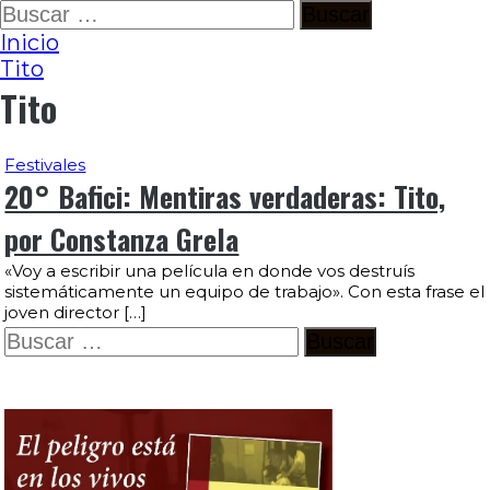
Ir
Buscar:
al
Inicio
contenido
Tito
Tito
Festivales
20° Bafici: Mentiras verdaderas: Tito,
por Constanza Grela
«Voy a escribir una película en donde vos destruís
sistemáticamente un equipo de trabajo». Con esta frase el
joven director […]
Buscar: