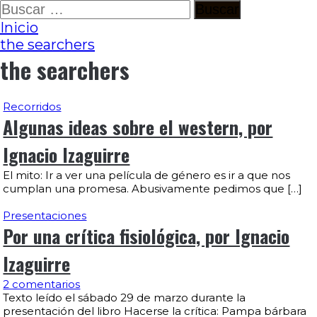
Ir
Buscar:
al
Inicio
contenido
the searchers
the searchers
Recorridos
Algunas ideas sobre el western, por
Ignacio Izaguirre
El mito: Ir a ver una película de género es ir a que nos
cumplan una promesa. Abusivamente pedimos que […]
Presentaciones
Por una crítica fisiológica, por Ignacio
Izaguirre
2 comentarios
Texto leído el sábado 29 de marzo durante la
presentación del libro Hacerse la crítica: Pampa bárbara