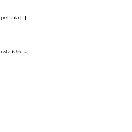
película […]
 3D. (Olé […]