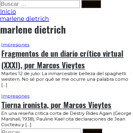
Ir
Buscar:
al
Inicio
contenido
marlene dietrich
marlene dietrich
Impresiones
Fragmentos de un diario crítico virtual
(XXXI), por Marcos Vieytes
Martes 12 de julio: La inmarcesible belleza del spaghetti
western. No sé por qué se me ocurre una palabra como
[…]
Impresiones
Tierna ironista, por Marcos Vieytes
En una reseña crítica corta de Destry Rides Again (George
Marshall, 1938), Pauline Kael cita declaraciones de Jean
Cocteau y […]
Buscar: