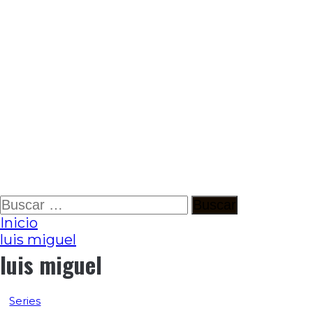
Ir
Buscar:
al
Inicio
contenido
luis miguel
luis miguel
Series