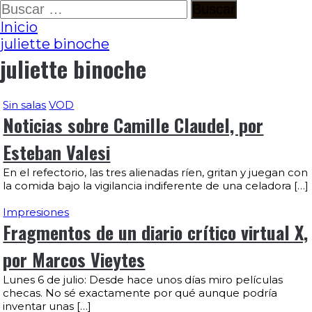
Ir
Buscar:
al
Inicio
contenido
juliette binoche
juliette binoche
Sin salas
VOD
Noticias sobre Camille Claudel, por
Esteban Valesi
En el refectorio, las tres alienadas ríen, gritan y juegan con
la comida bajo la vigilancia indiferente de una celadora […]
Impresiones
Fragmentos de un diario crítico virtual X,
por Marcos Vieytes
Lunes 6 de julio: Desde hace unos días miro películas
checas. No sé exactamente por qué aunque podría
inventar unas […]