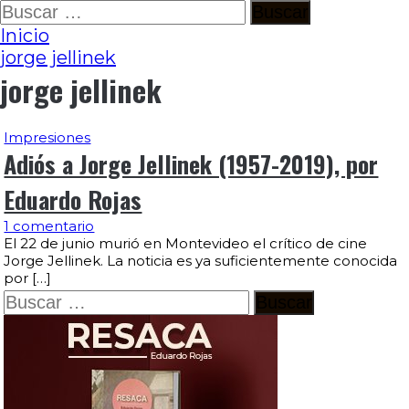
Ir
Buscar:
al
Inicio
contenido
jorge jellinek
jorge jellinek
Impresiones
Adiós a Jorge Jellinek (1957-2019), por
Eduardo Rojas
1 comentario
El 22 de junio murió en Montevideo el crítico de cine
Jorge Jellinek. La noticia es ya suficientemente conocida
por […]
Buscar: