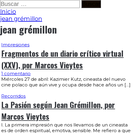
Ir
Buscar:
al
Inicio
contenido
jean grémillon
jean grémillon
Impresiones
Fragmentos de un diario crítico virtual
(XXV), por Marcos Vieytes
1 comentario
Miércoles 27 de abril: Kazimier Kutz, cineasta del nuevo
cine polaco que aún vive y ocupa desde hace años un […]
Recorridos
La Pasión según Jean Grémillon, por
Marcos Vieytes
I. La primera impresión que nos llevamos de un cineasta
es de orden espiritual, emotiva, sensible. Me refiero a que