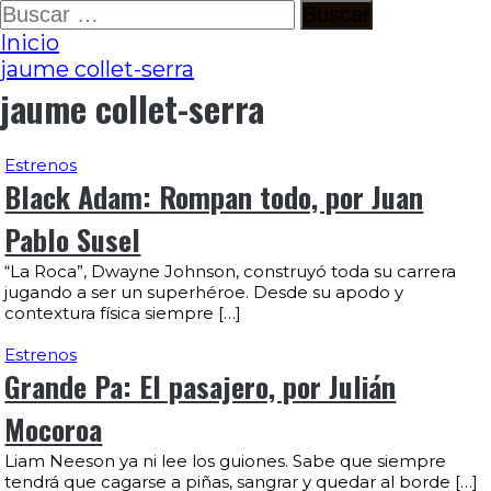
Ir
Buscar:
al
Inicio
contenido
jaume collet-serra
jaume collet-serra
Estrenos
Black Adam: Rompan todo, por Juan
Pablo Susel
“La Roca”, Dwayne Johnson, construyó toda su carrera
jugando a ser un superhéroe. Desde su apodo y
contextura física siempre […]
Estrenos
Grande Pa: El pasajero, por Julián
Mocoroa
Liam Neeson ya ni lee los guiones. Sabe que siempre
tendrá que cagarse a piñas, sangrar y quedar al borde […]