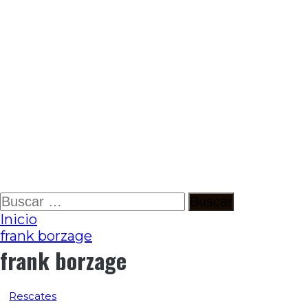
Ir
Buscar:
al
Inicio
contenido
frank borzage
frank borzage
Rescates