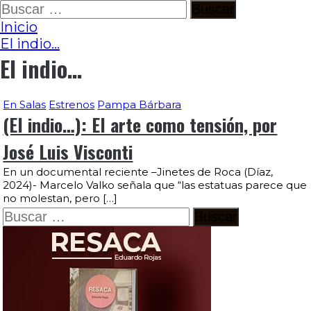
Ir
Buscar:
al
Inicio
contenido
El indio…
El indio…
En Salas
Estrenos
Pampa Bárbara
(El indio…): El arte como tensión, por
José Luis Visconti
En un documental reciente –Jinetes de Roca (Díaz,
2024)- Marcelo Valko señala que “las estatuas parece que
no molestan, pero […]
Buscar: