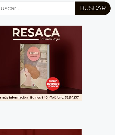
scar: