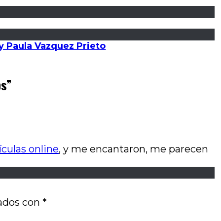
 y Paula Vazquez Prieto
ps
”
ículas online
, y me encantaron, me parecen
cados con
*