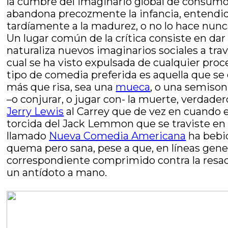
la cumbre del imaginario global de consumo
abandona precozmente la infancia, entendida
tardíamente a la madurez, o no lo hace nunc
Un lugar común de la crítica consiste en dar
naturaliza nuevos imaginarios sociales a tra
cual se ha visto expulsada de cualquier proc
tipo de comedia preferida es aquella que se
más que risa, sea una
mueca
, o una semison
–o conjurar, o jugar con- la muerte, verdad
Jerry Lewis
al Carrey que de vez en cuando en
torcida del Jack Lemmon que se traviste e
llamado
Nueva Comedia Americana
ha bebid
quema pero sana, pese a que, en líneas gene
correspondiente comprimido contra la resaca
un antídoto a mano.