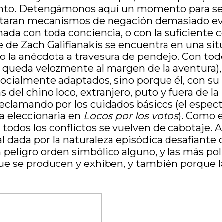
nto. Detengámonos aquí un momento para señala
ntaran mecanismos de negación demasiado evid
ada con toda conciencia, o con la suficiente c
de Zach Galifianakis se encuentra en una situ
o la anécdota a travesura de pendejo. Con todo
es queda velozmente al margen de la aventura),
ocialmente adaptados, sino porque él, con su 
 del chino loco, extranjero, puto y fuera de la 
eclamando por los cuidados básicos (el espectá
ta eleccionaria en
Locos por los votos
). Como 
 todos los conflictos se vuelven de cabotaje. A
al dada por la naturaleza episódica desafiante 
 peligro orden simbólico alguno, y las más pol
ue se producen y exhiben, y también porque la