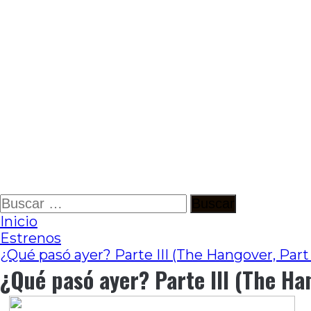
Ir
Buscar:
al
Inicio
contenido
Estrenos
¿Qué pasó ayer? Parte III (The Hangover, Part I
¿Qué pasó ayer? Parte III (The Hang