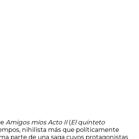
de
Amigos míos Acto II
(
El quinteto
 tiempos, nihilista más que políticamente
orma parte de una saga cuyos protagonistas