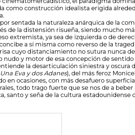
 cinematomercadístico, el paradigma dominan
 como construcción idealista erigida alrededor
a.
 por sentada la naturaleza anárquica de la com
vés de la distensión risueña, siendo mucho más
eso extremista, ya sea de izquierda o de derech
 concibe a sí misma como reverso de la tragedi
risa cuyo distanciamiento no sutura nunca de
ero nudo y motor de esa concepción de sentid
tiende la desarticulación siniestra y oscura de
n
Una Eva y dos Adanes
), del más feroz Monice
o en ocasiones, con más desafuero superficia
rales, todo trago fuerte que se nos de a bebe
, santo y seña de la cultura estadounidense 