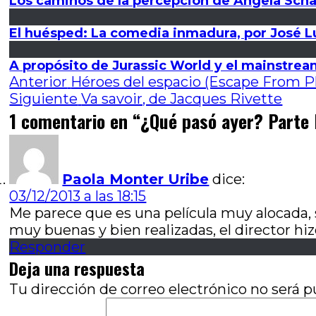
Los caminos de la percepción de Angela Schan
El huésped: La comedia inmadura, por José Lu
A propósito de Jurassic World y el mainstream
Navegación
Entrada
Anterior
Héroes del espacio (Escape From Pl
anterior:
Entrada
Siguiente
Va savoir, de Jacques Rivette
de
siguiente:
1 comentario en “
¿Qué pasó ayer? Parte I
entradas
Paola Monter Uribe
dice:
03/12/2013 a las 18:15
Me parece que es una película muy alocada, s
muy buenas y bien realizadas, el director hiz
Responder
Deja una respuesta
Tu dirección de correo electrónico no será p