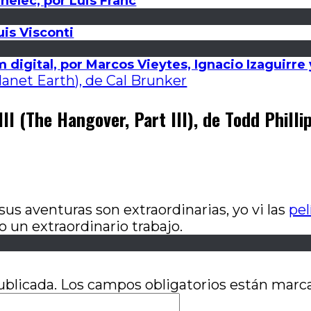
elec, por Luis Franc
is Visconti
 digital, por Marcos Vieytes, Ignacio Izaguirre
anet Earth), de Cal Brunker
II (The Hangover, Part III), de Todd Philli
us aventuras son extraordinarias, yo vi las
pel
o un extraordinario trabajo.
ublicada.
Los campos obligatorios están mar