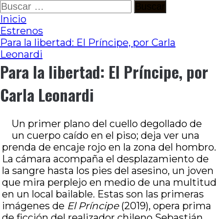
Ir
Buscar:
al
Inicio
contenido
Estrenos
Para la libertad: El Príncipe, por Carla
Leonardi
Para la libertad: El Príncipe, por
Carla Leonardi
Un primer plano del cuello degollado de
un cuerpo caído en el piso; deja ver una
prenda de encaje rojo en la zona del hombro.
La cámara acompaña el desplazamiento de
la sangre hasta los pies del asesino, un joven
que mira perplejo en medio de una multitud
en un local bailable. Estas son las primeras
imágenes de
El Príncipe
(2019), opera prima
de ficción del realizador chileno Sebastián