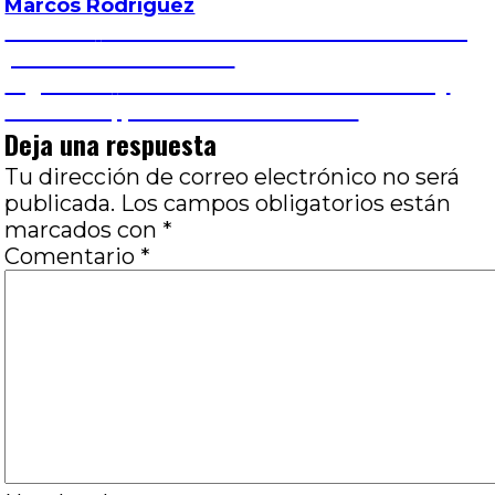
Marcos Rodríguez
Navegación
Entrada
Anterior
Más acá del olvido: Vivir dos veces,
anterior:
por Gerardo Martínez
de
Entrada
Siguiente
Puerto Almanza: De confines y
siguiente:
ausencias, por José Luis Visconti
entradas
Deja una respuesta
Tu dirección de correo electrónico no será
publicada.
Los campos obligatorios están
marcados con
*
Comentario
*