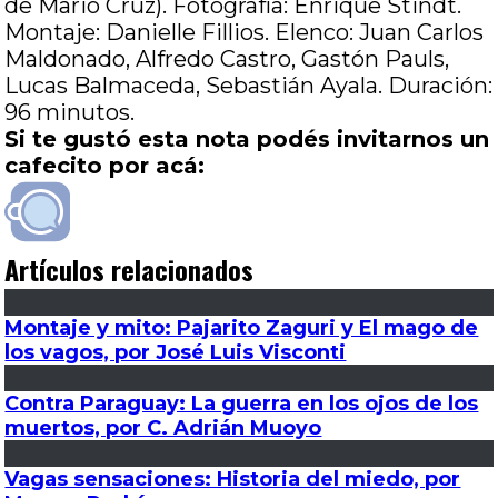
de Mario Cruz). Fotografía: Enrique Stindt.
Montaje: Danielle Fillios. Elenco: Juan Carlos
Maldonado, Alfredo Castro, Gastón Pauls,
Lucas Balmaceda, Sebastián Ayala. Duración:
96 minutos.
Si te gustó esta nota podés invitarnos un
cafecito por acá:
Artículos relacionados
Montaje y mito: Pajarito Zaguri y El mago de
los vagos, por José Luis Visconti
Contra Paraguay: La guerra en los ojos de los
muertos, por C. Adrián Muoyo
Vagas sensaciones: Historia del miedo, por