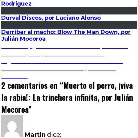
Rodríguez
Durval Discos, por Luciano Alonso
Derribar al macho: Blow The Man Down, por
Julián Mocoroa
Navegación
Entrada
Anterior
¡Qué violeta era mi campo!: Color
anterior:
Out of Space, por Victoria Lencina
de
Entrada
Siguiente
El Gran Cañón del Colorado: El
siguiente:
silencio de la ciudad blanca, por Julián
entradas
Mocoroa
2 comentarios en “
Muerto el perro, ¡viva
la rabia!: La trinchera infinita, por Julián
Mocoroa
”
Martin
dice: