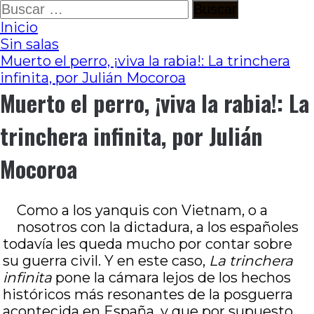
Ir
Buscar:
al
Inicio
contenido
Sin salas
Muerto el perro, ¡viva la rabia!: La trinchera
infinita, por Julián Mocoroa
Muerto el perro, ¡viva la rabia!: La
trinchera infinita, por Julián
Mocoroa
Como a los yanquis con Vietnam, o a
nosotros con la dictadura, a los españoles
todavía les queda mucho por contar sobre
su guerra civil. Y en este caso,
La trinchera
infinita
pone la cámara lejos de los hechos
históricos más resonantes de la posguerra
acontecida en España, y que por supuesto