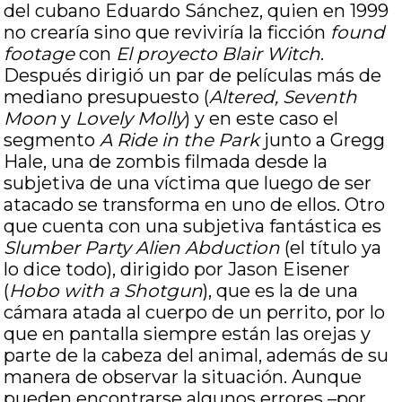
del cubano Eduardo Sánchez, quien en 1999
no crearía sino que reviviría la ficción
found
footage
con
El proyecto Blair Witch
.
Después dirigió un par de películas más de
mediano presupuesto (
Altered, Seventh
Moon
y
Lovely Molly
) y en este caso el
segmento
A Ride in the Park
junto a Gregg
Hale, una de zombis filmada desde la
subjetiva de una víctima que luego de ser
atacado se transforma en uno de ellos. Otro
que cuenta con una subjetiva fantástica es
Slumber Party Alien Abduction
(el título ya
lo dice todo), dirigido por Jason Eisener
(
Hobo with a Shotgun
), que es la de una
cámara atada al cuerpo de un perrito, por lo
que en pantalla siempre están las orejas y
parte de la cabeza del animal, además de su
manera de observar la situación. Aunque
pueden encontrarse algunos errores –por