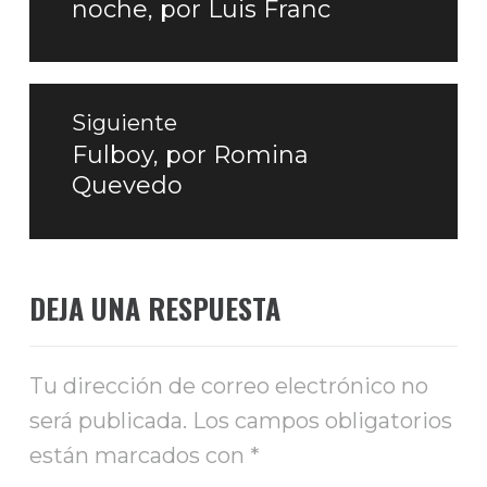
noche, por Luis Franc
anterior:
Siguiente
Fulboy, por Romina
Entrada
Quevedo
siguiente:
DEJA UNA RESPUESTA
Tu dirección de correo electrónico no
será publicada.
Los campos obligatorios
están marcados con
*