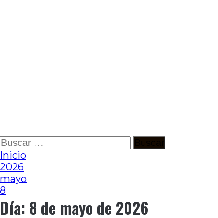
Ir
Buscar:
al
Inicio
contenido
2026
mayo
8
Día:
8 de mayo de 2026