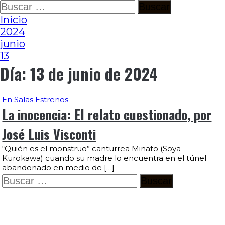
Ir
Buscar:
al
Inicio
contenido
2024
junio
13
Día:
13 de junio de 2024
En Salas
Estrenos
La inocencia: El relato cuestionado, por
José Luis Visconti
“Quién es el monstruo” canturrea Minato (Soya
Kurokawa) cuando su madre lo encuentra en el túnel
abandonado en medio de […]
Buscar: