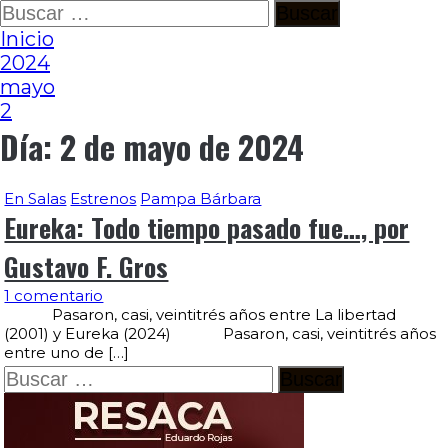
Ir
Buscar:
al
Inicio
contenido
2024
mayo
2
Día:
2 de mayo de 2024
En Salas
Estrenos
Pampa Bárbara
Eureka: Todo tiempo pasado fue…, por
Gustavo F. Gros
1 comentario
Pasaron, casi, veintitrés años entre La libertad
(2001) y Eureka (2024) Pasaron, casi, veintitrés años
entre uno de […]
Buscar: