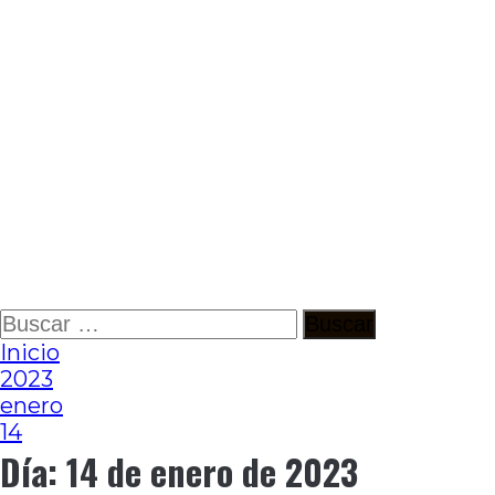
Ir
Buscar:
al
Inicio
contenido
2023
enero
14
Día:
14 de enero de 2023