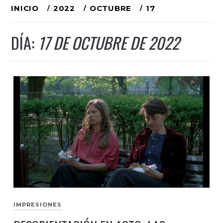
Ir
INICIO
2022
OCTUBRE
17
al
DÍA:
17 DE OCTUBRE DE 2022
contenido
IMPRESIONES